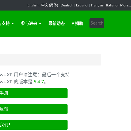
English
|
中文 (简体)
|
Deutsch
|
Español
|
Français
|
Italiano
|
More...
与支持
参与进来
最新动态
♥ 捐助
dows XP 用户请注意：最后一个支持
ows XP 的版本是
5.4.7
。
手册
反馈
我们！