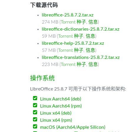
下载源代码
libreoffice-25.8.7.2.tar.xz
274 MB (
Torrent 种子
,
信息
)
libreoffice-dictionaries-25.8.7.2.tar.xz
59 MB (
Torrent 种子
,
信息
)
libreoffice-help-25.8.7.2.tar.xz
57 MB (
Torrent 种子
,
信息
)
libreoffice-translations-25.8.7.2.tar.xz
223 MB (
Torrent 种子
,
信息
)
操作系统
LibreOffice 25.8.7 可用于以下操作系统和架构:
Linux Aarch64 (deb)
Linux Aarch64 (rpm)
Linux x64 (deb)
Linux x64 (rpm)
macOS (Aarch64/Apple Silicon)