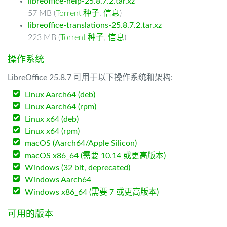
libreoffice-help-25.8.7.2.tar.xz
57 MB (
Torrent 种子
,
信息
)
libreoffice-translations-25.8.7.2.tar.xz
223 MB (
Torrent 种子
,
信息
)
操作系统
LibreOffice 25.8.7 可用于以下操作系统和架构:
Linux Aarch64 (deb)
Linux Aarch64 (rpm)
Linux x64 (deb)
Linux x64 (rpm)
macOS (Aarch64/Apple Silicon)
macOS x86_64 (需要 10.14 或更高版本)
Windows (32 bit, deprecated)
Windows Aarch64
Windows x86_64 (需要 7 或更高版本)
可用的版本