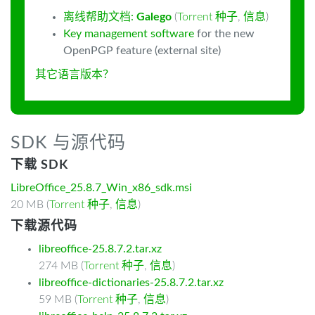
离线帮助文档:
Galego
(
Torrent 种子
,
信息
)
Key management software
for the new
OpenPGP feature (external site)
其它语言版本？
SDK 与源代码
下载 SDK
LibreOffice_25.8.7_Win_x86_sdk.msi
20 MB (
Torrent 种子
,
信息
)
下载源代码
libreoffice-25.8.7.2.tar.xz
274 MB (
Torrent 种子
,
信息
)
libreoffice-dictionaries-25.8.7.2.tar.xz
59 MB (
Torrent 种子
,
信息
)