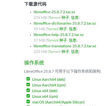
下载源代码
libreoffice-25.8.7.2.tar.xz
274 MB (
Torrent 种子
,
信息
)
libreoffice-dictionaries-25.8.7.2.tar.xz
59 MB (
Torrent 种子
,
信息
)
libreoffice-help-25.8.7.2.tar.xz
57 MB (
Torrent 种子
,
信息
)
libreoffice-translations-25.8.7.2.tar.xz
223 MB (
Torrent 种子
,
信息
)
操作系统
LibreOffice 25.8.7 可用于以下操作系统和架构:
Linux Aarch64 (deb)
Linux Aarch64 (rpm)
Linux x64 (deb)
Linux x64 (rpm)
macOS (Aarch64/Apple Silicon)