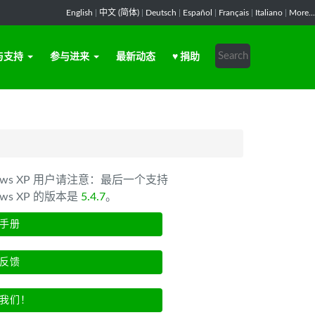
English
|
中文 (简体)
|
Deutsch
|
Español
|
Français
|
Italiano
|
More...
与支持
参与进来
最新动态
♥ 捐助
dows XP 用户请注意：最后一个支持
ows XP 的版本是
5.4.7
。
手册
反馈
我们！