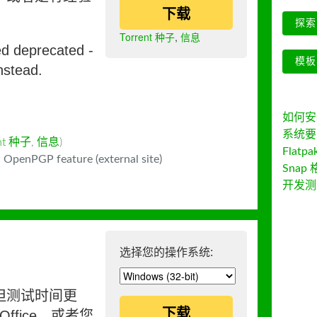
下载
探索 
Torrent 种子
,
信息
ed deprecated -
模板
nstead.
如何安装 
系统要
ent 种子
,
信息
)
Flatpa
 OpenPGP feature (external site)
Snap 
开发测
选择您的操作系统:
但测试时间更
下载
ffice，或者您