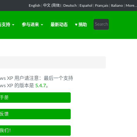
English
|
中文 (简体)
|
Deutsch
|
Español
|
Français
|
Italiano
|
More...
与支持
参与进来
最新动态
♥ 捐助
dows XP 用户请注意：最后一个支持
ows XP 的版本是
5.4.7
。
手册
反馈
我们！