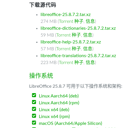
下载源代码
libreoffice-25.8.7.2.tar.xz
274 MB (
Torrent 种子
,
信息
)
libreoffice-dictionaries-25.8.7.2.tar.xz
59 MB (
Torrent 种子
,
信息
)
libreoffice-help-25.8.7.2.tar.xz
57 MB (
Torrent 种子
,
信息
)
libreoffice-translations-25.8.7.2.tar.xz
223 MB (
Torrent 种子
,
信息
)
操作系统
LibreOffice 25.8.7 可用于以下操作系统和架构:
Linux Aarch64 (deb)
Linux Aarch64 (rpm)
Linux x64 (deb)
Linux x64 (rpm)
macOS (Aarch64/Apple Silicon)