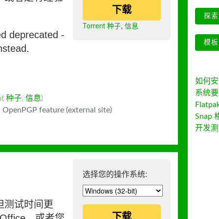
下载
探索 
Torrent 种子
,
信息
ed deprecated -
模板
nstead.
如何安装 
系统要
ent 种子
,
信息
)
Flatpa
 OpenPGP feature (external site)
Snap 
开发测
选择您的操作系统:
但测试时间更
下载
ffice，或者您