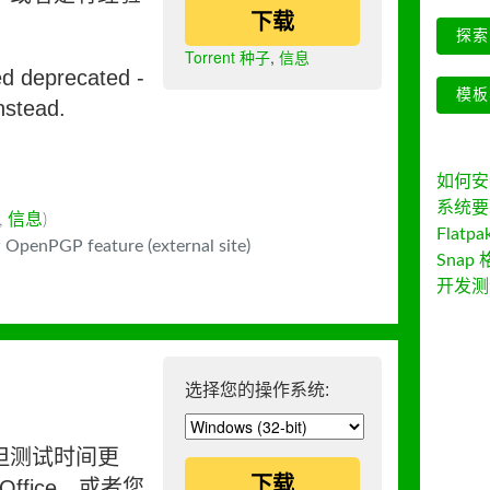
下载
探索 
Torrent 种子
,
信息
ed deprecated -
模板
nstead.
如何安装 
系统要
,
信息
)
Flatpa
 OpenPGP feature (external site)
Snap 
开发测
选择您的操作系统:
但测试时间更
下载
ffice，或者您