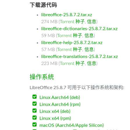
下载源代码
libreoffice-25.8.7.2.tar.xz
274 MB (
Torrent 种子
,
信息
)
libreoffice-dictionaries-25.8.7.2.tar.xz
59 MB (
Torrent 种子
,
信息
)
libreoffice-help-25.8.7.2.tar.xz
57 MB (
Torrent 种子
,
信息
)
libreoffice-translations-25.8.7.2.tar.xz
223 MB (
Torrent 种子
,
信息
)
操作系统
LibreOffice 25.8.7 可用于以下操作系统和架构:
Linux Aarch64 (deb)
Linux Aarch64 (rpm)
Linux x64 (deb)
Linux x64 (rpm)
macOS (Aarch64/Apple Silicon)