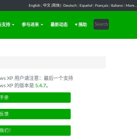
English
|
中文 (简体)
|
Deutsch
|
Español
|
Français
|
Italiano
|
More...
与支持
参与进来
最新动态
♥ 捐助
dows XP 用户请注意：最后一个支持
ows XP 的版本是
5.4.7
。
手册
反馈
我们！