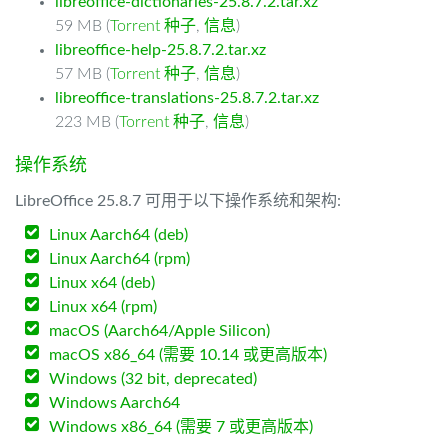
libreoffice-dictionaries-25.8.7.2.tar.xz
59 MB (
Torrent 种子
,
信息
)
libreoffice-help-25.8.7.2.tar.xz
57 MB (
Torrent 种子
,
信息
)
libreoffice-translations-25.8.7.2.tar.xz
223 MB (
Torrent 种子
,
信息
)
操作系统
LibreOffice 25.8.7 可用于以下操作系统和架构:
Linux Aarch64 (deb)
Linux Aarch64 (rpm)
Linux x64 (deb)
Linux x64 (rpm)
macOS (Aarch64/Apple Silicon)
macOS x86_64 (需要 10.14 或更高版本)
Windows (32 bit, deprecated)
Windows Aarch64
Windows x86_64 (需要 7 或更高版本)