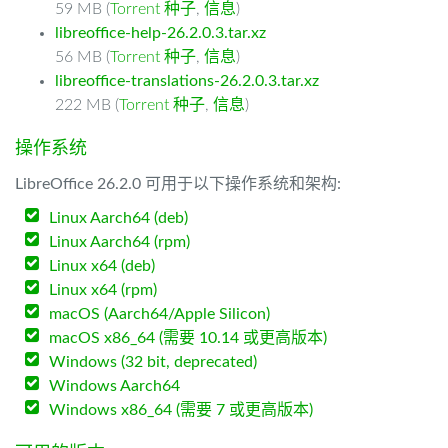
59 MB (
Torrent 种子
,
信息
)
libreoffice-help-26.2.0.3.tar.xz
56 MB (
Torrent 种子
,
信息
)
libreoffice-translations-26.2.0.3.tar.xz
222 MB (
Torrent 种子
,
信息
)
操作系统
LibreOffice 26.2.0 可用于以下操作系统和架构:
Linux Aarch64 (deb)
Linux Aarch64 (rpm)
Linux x64 (deb)
Linux x64 (rpm)
macOS (Aarch64/Apple Silicon)
macOS x86_64 (需要 10.14 或更高版本)
Windows (32 bit, deprecated)
Windows Aarch64
Windows x86_64 (需要 7 或更高版本)