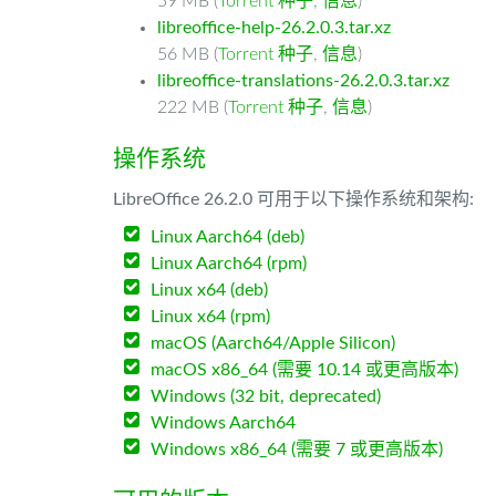
59 MB (
Torrent 种子
,
信息
)
libreoffice-help-26.2.0.3.tar.xz
56 MB (
Torrent 种子
,
信息
)
libreoffice-translations-26.2.0.3.tar.xz
222 MB (
Torrent 种子
,
信息
)
操作系统
LibreOffice 26.2.0 可用于以下操作系统和架构:
Linux Aarch64 (deb)
Linux Aarch64 (rpm)
Linux x64 (deb)
Linux x64 (rpm)
macOS (Aarch64/Apple Silicon)
macOS x86_64 (需要 10.14 或更高版本)
Windows (32 bit, deprecated)
Windows Aarch64
Windows x86_64 (需要 7 或更高版本)