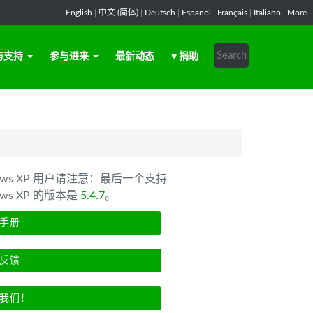
English
|
中文 (简体)
|
Deutsch
|
Español
|
Français
|
Italiano
|
More...
与支持
参与进来
最新动态
♥ 捐助
dows XP 用户请注意：最后一个支持
ows XP 的版本是
5.4.7
。
手册
反馈
我们！