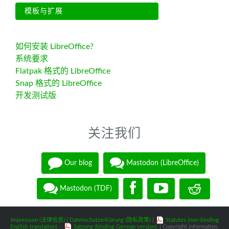
模板与扩展
如何安装 LibreOffice?
系统要求
Flatpak 格式的 LibreOffice
Snap 格式的 LibreOffice
开发测试版
关注我们
Our blog
Mastodon (LibreOffice)
Mastodon (TDF)
Impressum (法律信息)
|
Datenschutzerklärung (隐私政策)
|
Statutes (non-binding
English translation)
-
Satzung (binding German version)
| Copyright information: