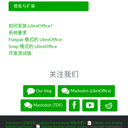
模板与扩展
如何安装 LibreOffice?
系统要求
Flatpak 格式的 LibreOffice
Snap 格式的 LibreOffice
开发测试版
关注我们
Our blog
Mastodon (LibreOffice)
Mastodon (TDF)
Impressum (法律信息)
|
Datenschutzerklärung (隐私政策)
|
Statutes (non-binding
English translation)
-
Satzung (binding German version)
| Copyright information: