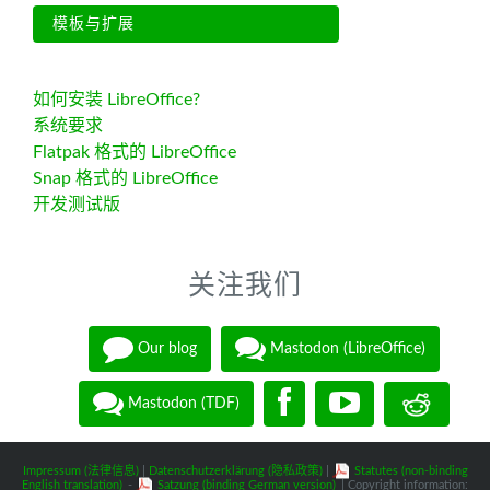
模板与扩展
如何安装 LibreOffice?
系统要求
Flatpak 格式的 LibreOffice
Snap 格式的 LibreOffice
开发测试版
关注我们
Our blog
Mastodon (LibreOffice)
Mastodon (TDF)
Impressum (法律信息)
|
Datenschutzerklärung (隐私政策)
|
Statutes (non-binding
English translation)
-
Satzung (binding German version)
| Copyright information: