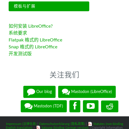
模板与扩展
如何安装 LibreOffice?
系统要求
Flatpak 格式的 LibreOffice
Snap 格式的 LibreOffice
开发测试版
关注我们
Our blog
Mastodon (LibreOffice)
Mastodon (TDF)
Impressum (法律信息)
|
Datenschutzerklärung (隐私政策)
|
Statutes (non-binding
English translation)
-
Satzung (binding German version)
| Copyright information: