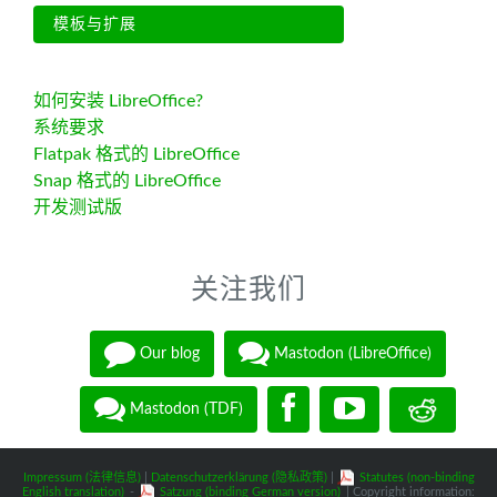
模板与扩展
如何安装 LibreOffice?
系统要求
Flatpak 格式的 LibreOffice
Snap 格式的 LibreOffice
开发测试版
关注我们
Our blog
Mastodon (LibreOffice)
Mastodon (TDF)
Impressum (法律信息)
|
Datenschutzerklärung (隐私政策)
|
Statutes (non-binding
English translation)
-
Satzung (binding German version)
| Copyright information: