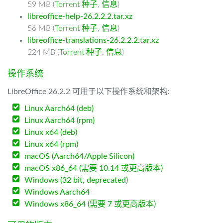
59 MB (
Torrent 种子
,
信息
)
libreoffice-help-26.2.2.2.tar.xz
56 MB (
Torrent 种子
,
信息
)
libreoffice-translations-26.2.2.2.tar.xz
224 MB (
Torrent 种子
,
信息
)
操作系统
LibreOffice 26.2.2 可用于以下操作系统和架构:
Linux Aarch64 (deb)
Linux Aarch64 (rpm)
Linux x64 (deb)
Linux x64 (rpm)
macOS (Aarch64/Apple Silicon)
macOS x86_64 (需要 10.14 或更高版本)
Windows (32 bit, deprecated)
Windows Aarch64
Windows x86_64 (需要 7 或更高版本)