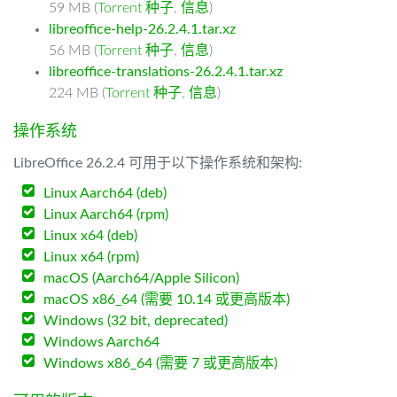
59 MB (
Torrent 种子
,
信息
)
libreoffice-help-26.2.4.1.tar.xz
56 MB (
Torrent 种子
,
信息
)
libreoffice-translations-26.2.4.1.tar.xz
224 MB (
Torrent 种子
,
信息
)
操作系统
LibreOffice 26.2.4 可用于以下操作系统和架构:
Linux Aarch64 (deb)
Linux Aarch64 (rpm)
Linux x64 (deb)
Linux x64 (rpm)
macOS (Aarch64/Apple Silicon)
macOS x86_64 (需要 10.14 或更高版本)
Windows (32 bit, deprecated)
Windows Aarch64
Windows x86_64 (需要 7 或更高版本)