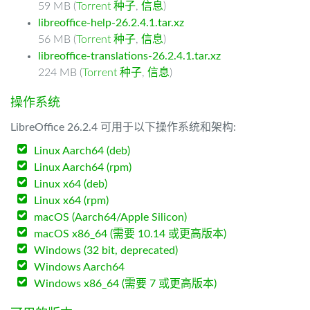
59 MB (
Torrent 种子
,
信息
)
libreoffice-help-26.2.4.1.tar.xz
56 MB (
Torrent 种子
,
信息
)
libreoffice-translations-26.2.4.1.tar.xz
224 MB (
Torrent 种子
,
信息
)
操作系统
LibreOffice 26.2.4 可用于以下操作系统和架构:
Linux Aarch64 (deb)
Linux Aarch64 (rpm)
Linux x64 (deb)
Linux x64 (rpm)
macOS (Aarch64/Apple Silicon)
macOS x86_64 (需要 10.14 或更高版本)
Windows (32 bit, deprecated)
Windows Aarch64
Windows x86_64 (需要 7 或更高版本)