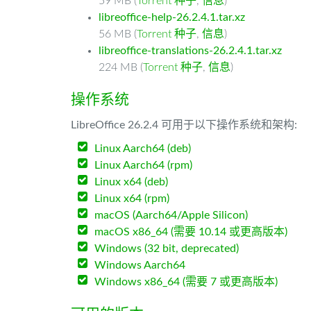
59 MB (
Torrent 种子
,
信息
)
libreoffice-help-26.2.4.1.tar.xz
56 MB (
Torrent 种子
,
信息
)
libreoffice-translations-26.2.4.1.tar.xz
224 MB (
Torrent 种子
,
信息
)
操作系统
LibreOffice 26.2.4 可用于以下操作系统和架构:
Linux Aarch64 (deb)
Linux Aarch64 (rpm)
Linux x64 (deb)
Linux x64 (rpm)
macOS (Aarch64/Apple Silicon)
macOS x86_64 (需要 10.14 或更高版本)
Windows (32 bit, deprecated)
Windows Aarch64
Windows x86_64 (需要 7 或更高版本)