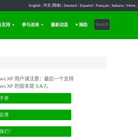
English
|
中文 (简体)
|
Deutsch
|
Español
|
Français
|
Italiano
|
More...
与支持
参与进来
最新动态
♥ 捐助
dows XP 用户请注意：最后一个支持
ows XP 的版本是
5.4.7
。
手册
反馈
我们！