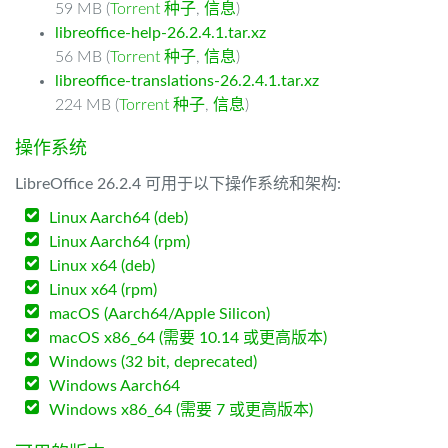
59 MB (
Torrent 种子
,
信息
)
libreoffice-help-26.2.4.1.tar.xz
56 MB (
Torrent 种子
,
信息
)
libreoffice-translations-26.2.4.1.tar.xz
224 MB (
Torrent 种子
,
信息
)
操作系统
LibreOffice 26.2.4 可用于以下操作系统和架构:
Linux Aarch64 (deb)
Linux Aarch64 (rpm)
Linux x64 (deb)
Linux x64 (rpm)
macOS (Aarch64/Apple Silicon)
macOS x86_64 (需要 10.14 或更高版本)
Windows (32 bit, deprecated)
Windows Aarch64
Windows x86_64 (需要 7 或更高版本)