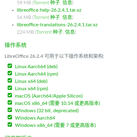
59 MB (
Torrent 种子
,
信息
)
libreoffice-help-26.2.4.1.tar.xz
56 MB (
Torrent 种子
,
信息
)
libreoffice-translations-26.2.4.1.tar.xz
224 MB (
Torrent 种子
,
信息
)
操作系统
LibreOffice 26.2.4 可用于以下操作系统和架构:
Linux Aarch64 (deb)
Linux Aarch64 (rpm)
Linux x64 (deb)
Linux x64 (rpm)
macOS (Aarch64/Apple Silicon)
macOS x86_64 (需要 10.14 或更高版本)
Windows (32 bit, deprecated)
Windows Aarch64
Windows x86_64 (需要 7 或更高版本)