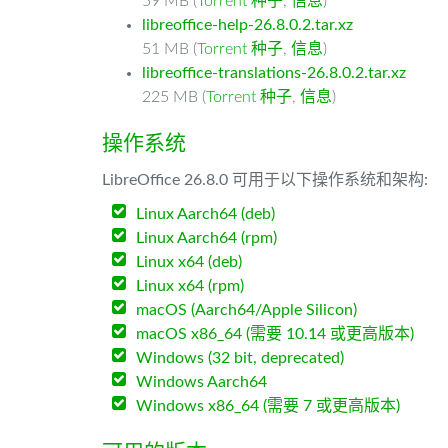
59 MB (
Torrent 种子
,
信息
)
libreoffice-help-26.8.0.2.tar.xz
51 MB (
Torrent 种子
,
信息
)
libreoffice-translations-26.8.0.2.tar.xz
225 MB (
Torrent 种子
,
信息
)
操作系统
LibreOffice 26.8.0 可用于以下操作系统和架构:
Linux Aarch64 (deb)
Linux Aarch64 (rpm)
Linux x64 (deb)
Linux x64 (rpm)
macOS (Aarch64/Apple Silicon)
macOS x86_64 (需要 10.14 或更高版本)
Windows (32 bit, deprecated)
Windows Aarch64
Windows x86_64 (需要 7 或更高版本)