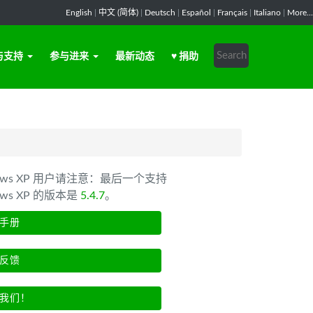
English
|
中文 (简体)
|
Deutsch
|
Español
|
Français
|
Italiano
|
More...
与支持
参与进来
最新动态
♥ 捐助
dows XP 用户请注意：最后一个支持
ows XP 的版本是
5.4.7
。
手册
反馈
我们！