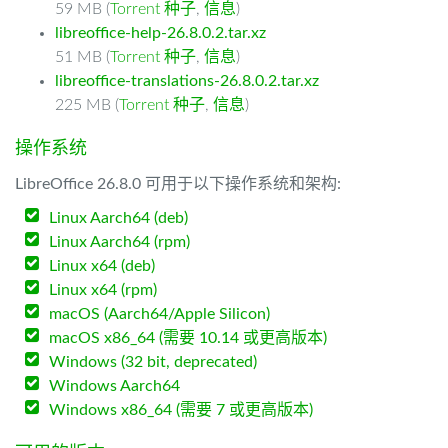
59 MB (
Torrent 种子
,
信息
)
libreoffice-help-26.8.0.2.tar.xz
51 MB (
Torrent 种子
,
信息
)
libreoffice-translations-26.8.0.2.tar.xz
225 MB (
Torrent 种子
,
信息
)
操作系统
LibreOffice 26.8.0 可用于以下操作系统和架构:
Linux Aarch64 (deb)
Linux Aarch64 (rpm)
Linux x64 (deb)
Linux x64 (rpm)
macOS (Aarch64/Apple Silicon)
macOS x86_64 (需要 10.14 或更高版本)
Windows (32 bit, deprecated)
Windows Aarch64
Windows x86_64 (需要 7 或更高版本)