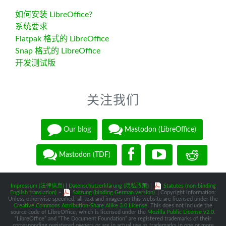
如何安装 LibreOffice?
系统要求
Flatpak 格式的 LibreOffice
Snap 格式的 LibreOffice
开发测试版
关注我们
Our blog
Mastodon (LibreOffice)
Mastodon (TDF)
Impressum (法律信息)
|
Datenschutzerklärung (隐私政策)
|
Statutes (non-binding
English translation)
-
Satzung (binding German version)
| Copyright information:
Unless otherwise specified, all text and images on this website are licensed under the
Creative Commons Attribution-Share Alike 3.0 License
. This does not include the
source code of LibreOffice, which is licensed under the
Mozilla Public License v2.0
.
“LibreOffice” and “The Document Foundation” are registered trademarks of their
corresponding registered owners or are in actual use as trademarks in one or more