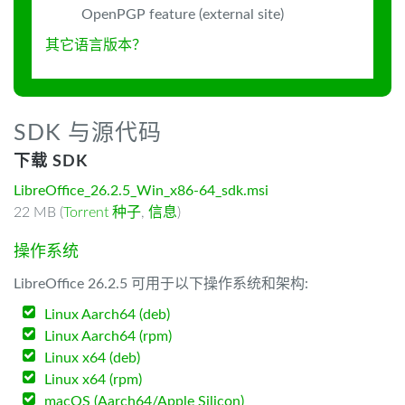
OpenPGP feature (external site)
其它语言版本？
SDK 与源代码
下载 SDK
LibreOffice_26.2.5_Win_x86-64_sdk.msi
22 MB (
Torrent 种子
,
信息
)
操作系统
LibreOffice 26.2.5 可用于以下操作系统和架构:
Linux Aarch64 (deb)
Linux Aarch64 (rpm)
Linux x64 (deb)
Linux x64 (rpm)
macOS (Aarch64/Apple Silicon)