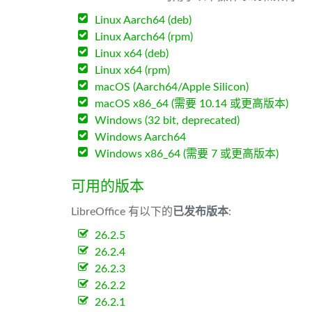
Linux Aarch64 (deb)
Linux Aarch64 (rpm)
Linux x64 (deb)
Linux x64 (rpm)
macOS (Aarch64/Apple Silicon)
macOS x86_64 (需要 10.14 或更高版本)
Windows (32 bit, deprecated)
Windows Aarch64
Windows x86_64 (需要 7 或更高版本)
可用的版本
LibreOffice 有以下的
已发布版本
:
26.2.5
26.2.4
26.2.3
26.2.2
26.2.1