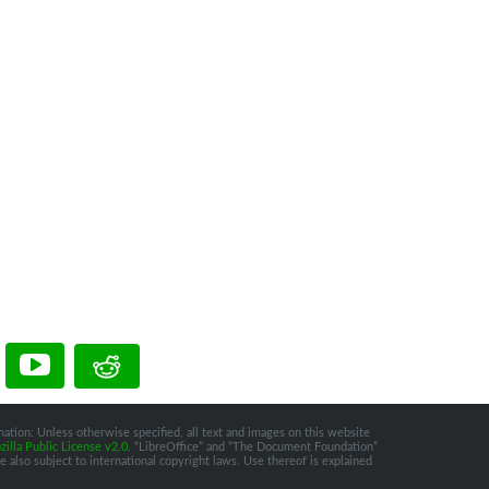
ation: Unless otherwise specified, all text and images on this website
illa Public License v2.0
. “LibreOffice” and “The Document Foundation”
 also subject to international copyright laws. Use thereof is explained