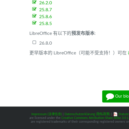
26.2.0
25.8.7
25.8.6
25.8.5
LibreOffice 有以下的
预发布版本
:
26.8.0
更早版本的 LibreOffice（可能不受支持！）可在
Our blo
Impressum (法律信息)
|
Datenschutzerklärung (隐私政策)
|
Statute
are licensed under the
Creative Commons Attribution-Share Alike 3.0 L
are registered trademarks of their corresponding registered owners or 