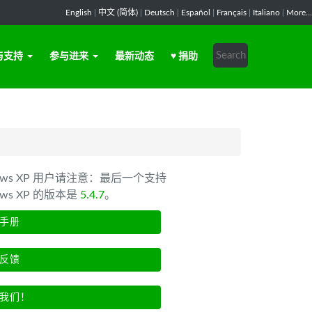
English
|
中文 (简体)
|
Deutsch
|
Español
|
Français
|
Italiano
|
More...
与支持
参与进来
最新动态
♥ 捐助
dows XP 用户请注意：最后一个支持
ows XP 的版本是
5.4.7
。
手册
反馈
我们！