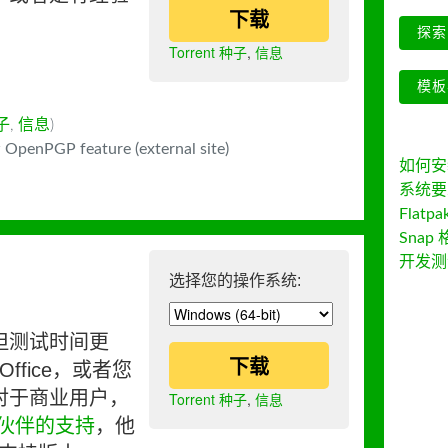
下载
探索 
Torrent 种子
,
信息
模板
种子
,
信息
)
 OpenPGP feature (external site)
如何安装 
系统要
Flatpa
Snap 
开发测
选择您的操作系统:
但测试时间更
下载
ffice，或者您
对于商业用户，
Torrent 种子
,
信息
伙伴的支持
，他