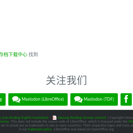
存档下载中心
找到
关注我们
g
Mastodon (LibreOffice)
Mastodon (TDF)
s (non-binding English translation)
-
Satzung (binding German version)
| Copyright inform
icense
. This does not include the source code of LibreOffice, which is licensed under the
Moz
are in actual use as trademarks in one or more countries. Their respective logos and icons are
in our
trademark policy
. LibreOffice was based on OpenOffice.org.