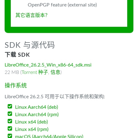
OpenPGP feature (external site)
其它语言版本？
SDK 与源代码
下载 SDK
LibreOffice_26.2.5_Win_x86-64_sdk.msi
22 MB (
Torrent 种子
,
信息
)
操作系统
LibreOffice 26.2.5 可用于以下操作系统和架构:
Linux Aarch64 (deb)
Linux Aarch64 (rpm)
Linux x64 (deb)
Linux x64 (rpm)
macOS (Aarch64/Apple Silicon)