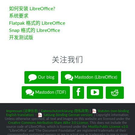
如何安装 LibreOffice?
系统要求
Flatpak 格式的 LibreOffice
Snap 格式的 LibreOffice
开发测试版
关注我们
Our blog
Mastodon (LibreOffice)
Mastodon (TDF)
Impressum (法律信息)
|
Datenschutzerklärung (隐私政策)
|
Statutes (non-binding
English translation)
-
Satzung (binding German version)
| Copyright information:
Unless otherwise specified, all text and images on this website are licensed under the
Creative Commons Attribution-Share Alike 3.0 License
. This does not include the
source code of LibreOffice, which is licensed under the
Mozilla Public License v2.0
.
“LibreOffice” and “The Document Foundation” are registered trademarks of their
corresponding registered owners or are in actual use as trademarks in one or more