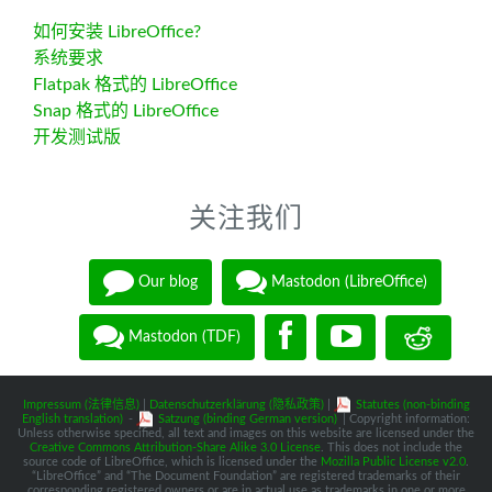
如何安装 LibreOffice?
系统要求
Flatpak 格式的 LibreOffice
Snap 格式的 LibreOffice
开发测试版
关注我们
Our blog
Mastodon (LibreOffice)
Mastodon (TDF)
Impressum (法律信息)
|
Datenschutzerklärung (隐私政策)
|
Statutes (non-binding
English translation)
-
Satzung (binding German version)
| Copyright information:
Unless otherwise specified, all text and images on this website are licensed under the
Creative Commons Attribution-Share Alike 3.0 License
. This does not include the
source code of LibreOffice, which is licensed under the
Mozilla Public License v2.0
.
“LibreOffice” and “The Document Foundation” are registered trademarks of their
corresponding registered owners or are in actual use as trademarks in one or more