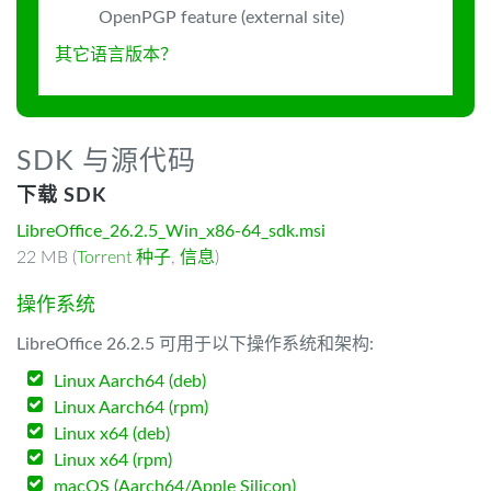
OpenPGP feature (external site)
其它语言版本？
SDK 与源代码
下载 SDK
LibreOffice_26.2.5_Win_x86-64_sdk.msi
22 MB (
Torrent 种子
,
信息
)
操作系统
LibreOffice 26.2.5 可用于以下操作系统和架构:
Linux Aarch64 (deb)
Linux Aarch64 (rpm)
Linux x64 (deb)
Linux x64 (rpm)
macOS (Aarch64/Apple Silicon)