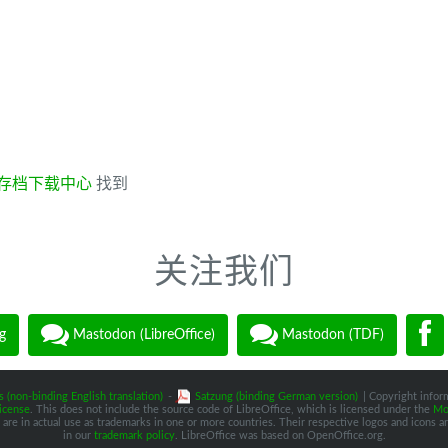
存档下载中心
找到
关注我们
g
Mastodon (LibreOffice)
Mastodon (TDF)
s (non-binding English translation)
-
Satzung (binding German version)
| Copyright inform
icense
. This does not include the source code of LibreOffice, which is licensed under the
Moz
are in actual use as trademarks in one or more countries. Their respective logos and icons are
in our
trademark policy
. LibreOffice was based on OpenOffice.org.