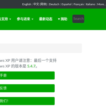
English
|
中文 (简体)
|
Deutsch
|
Español
|
Français
|
Italiano
|
More...
与支持
参与进来
最新动态
♥ 捐助
dows XP 用户请注意：最后一个支持
ows XP 的版本是
5.4.7
。
手册
反馈
我们！