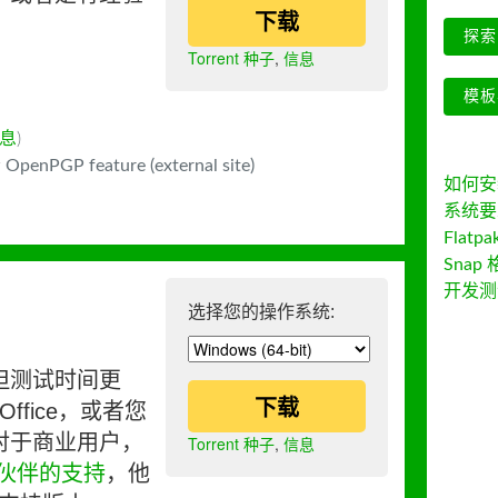
下载
探索 
Torrent 种子
,
信息
模板
息
)
 OpenPGP feature (external site)
如何安装 
系统要
Flatpa
Snap 
开发测
选择您的操作系统:
但测试时间更
下载
ffice，或者您
对于商业用户，
Torrent 种子
,
信息
伙伴的支持
，他