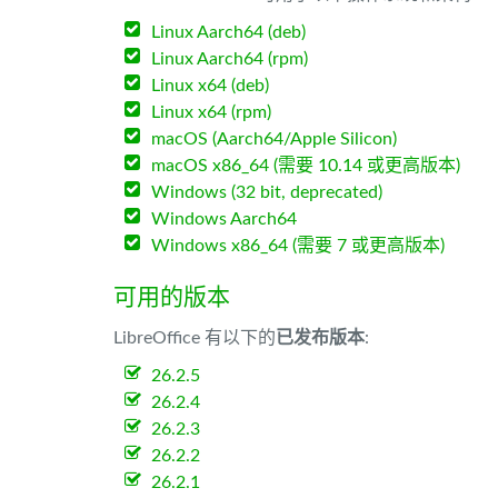
Linux Aarch64 (deb)
Linux Aarch64 (rpm)
Linux x64 (deb)
Linux x64 (rpm)
macOS (Aarch64/Apple Silicon)
macOS x86_64 (需要 10.14 或更高版本)
Windows (32 bit, deprecated)
Windows Aarch64
Windows x86_64 (需要 7 或更高版本)
可用的版本
LibreOffice 有以下的
已发布版本
:
26.2.5
26.2.4
26.2.3
26.2.2
26.2.1