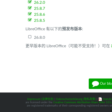
26.2.0
25.8.7
25.8.6
25.8.5
LibreOffice 有以下的
预发布版本
:
26.8.0
更早版本的 LibreOffice（可能不受支持！）可在
Our blo
Impressum (法律信息)
|
Datenschutzerklärung (隐私政策)
|
Statute
are licensed under the
Creative Commons Attribution-Share Alike 3.0 L
are registered trademarks of their corresponding registered owners or 