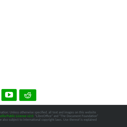
ation: Unless otherwise specified, all text and images on this website
illa Public License v2.0
. “LibreOffice” and “The Document Foundation”
 also subject to international copyright laws. Use thereof is explained