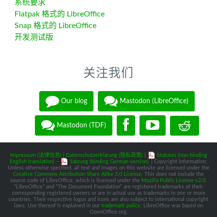
系统要求
Flatpak 格式的 LibreOffice
Snap 格式的 LibreOffice
开发测试版
关注我们
Our blog
Mastodon (LibreOffice)
Mastodon (TDF)
Impressum (法律信息)
|
Datenschutzerklärung (隐私政策)
|
Statutes (non-binding
English translation)
-
Satzung (binding German version)
| Copyright information:
Unless otherwise specified, all text and images on this website are licensed under the
Creative Commons Attribution-Share Alike 3.0 License
. This does not include the
source code of LibreOffice, which is licensed under the
Mozilla Public License v2.0
.
“LibreOffice” and “The Document Foundation” are registered trademarks of their
corresponding registered owners or are in actual use as trademarks in one or more
countries. Their respective logos and icons are also subject to international copyright
laws. Use thereof is explained in our
trademark policy
. LibreOffice was based on
OpenOffice.org.