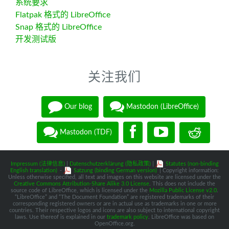
系统要求
Flatpak 格式的 LibreOffice
Snap 格式的 LibreOffice
开发测试版
关注我们
Our blog
Mastodon (LibreOffice)
Mastodon (TDF)
Impressum (法律信息)
|
Datenschutzerklärung (隐私政策)
|
Statutes (non-binding
English translation)
-
Satzung (binding German version)
| Copyright information:
Unless otherwise specified, all text and images on this website are licensed under the
Creative Commons Attribution-Share Alike 3.0 License
. This does not include the
source code of LibreOffice, which is licensed under the
Mozilla Public License v2.0
.
“LibreOffice” and “The Document Foundation” are registered trademarks of their
corresponding registered owners or are in actual use as trademarks in one or more
countries. Their respective logos and icons are also subject to international copyright
laws. Use thereof is explained in our
trademark policy
. LibreOffice was based on
OpenOffice.org.