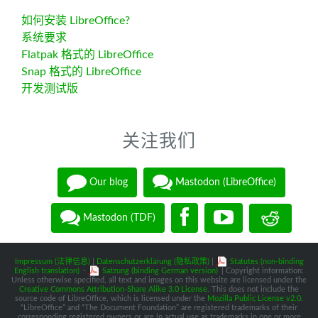
如何安装 LibreOffice?
系统要求
Flatpak 格式的 LibreOffice
Snap 格式的 LibreOffice
开发测试版
关注我们
Our blog
Mastodon (LibreOffice)
Mastodon (TDF)
Impressum (法律信息)
|
Datenschutzerklärung (隐私政策)
|
Statutes (non-binding
English translation)
-
Satzung (binding German version)
| Copyright information:
Unless otherwise specified, all text and images on this website are licensed under the
Creative Commons Attribution-Share Alike 3.0 License
. This does not include the
source code of LibreOffice, which is licensed under the
Mozilla Public License v2.0
.
“LibreOffice” and “The Document Foundation” are registered trademarks of their
corresponding registered owners or are in actual use as trademarks in one or more