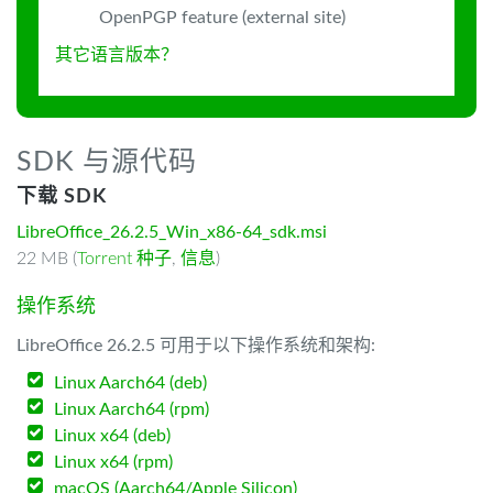
OpenPGP feature (external site)
其它语言版本？
SDK 与源代码
下载 SDK
LibreOffice_26.2.5_Win_x86-64_sdk.msi
22 MB (
Torrent 种子
,
信息
)
操作系统
LibreOffice 26.2.5 可用于以下操作系统和架构:
Linux Aarch64 (deb)
Linux Aarch64 (rpm)
Linux x64 (deb)
Linux x64 (rpm)
macOS (Aarch64/Apple Silicon)