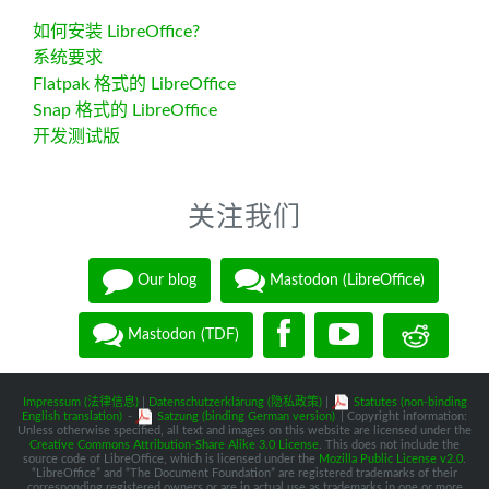
如何安装 LibreOffice?
系统要求
Flatpak 格式的 LibreOffice
Snap 格式的 LibreOffice
开发测试版
关注我们
Our blog
Mastodon (LibreOffice)
Mastodon (TDF)
Impressum (法律信息)
|
Datenschutzerklärung (隐私政策)
|
Statutes (non-binding
English translation)
-
Satzung (binding German version)
| Copyright information:
Unless otherwise specified, all text and images on this website are licensed under the
Creative Commons Attribution-Share Alike 3.0 License
. This does not include the
source code of LibreOffice, which is licensed under the
Mozilla Public License v2.0
.
“LibreOffice” and “The Document Foundation” are registered trademarks of their
corresponding registered owners or are in actual use as trademarks in one or more