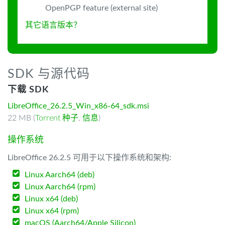
OpenPGP feature (external site)
其它语言版本？
SDK 与源代码
下载 SDK
LibreOffice_26.2.5_Win_x86-64_sdk.msi
22 MB (
Torrent 种子
,
信息
)
操作系统
LibreOffice 26.2.5 可用于以下操作系统和架构:
Linux Aarch64 (deb)
Linux Aarch64 (rpm)
Linux x64 (deb)
Linux x64 (rpm)
macOS (Aarch64/Apple Silicon)