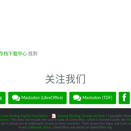
存档下载中心
找到
关注我们
g
Mastodon (LibreOffice)
Mastodon (TDF)
s (non-binding English translation)
-
Satzung (binding German version)
| Copyright inform
icense
. This does not include the source code of LibreOffice, which is licensed under the
Moz
are in actual use as trademarks in one or more countries. Their respective logos and icons are
in our
trademark policy
. LibreOffice was based on OpenOffice.org.