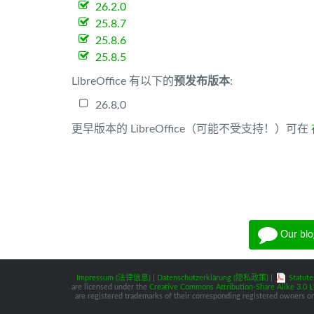
26.2.0
25.8.7
25.8.6
25.8.5
LibreOffice 有以下的
预发布版本
:
26.8.0
更早版本的 LibreOffice（可能不受支持！）可在
Our blo
Impressum (法律信息)
|
Datenschutzerklärung (隐私政策)
|
Statute
are licensed under the
Creative Commons Attribution-Share Alike 3.0 L
are registered trademarks of their corresponding registered owners or 