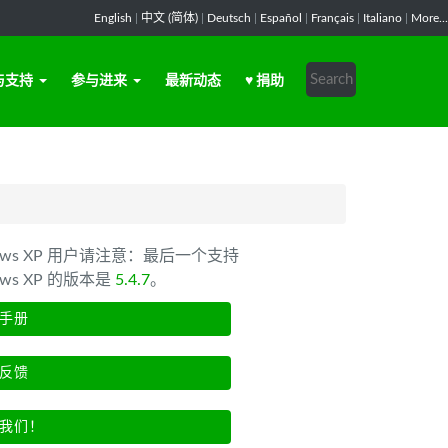
English
|
中文 (简体)
|
Deutsch
|
Español
|
Français
|
Italiano
|
More...
与支持
参与进来
最新动态
♥ 捐助
dows XP 用户请注意：最后一个支持
ows XP 的版本是
5.4.7
。
手册
反馈
我们！