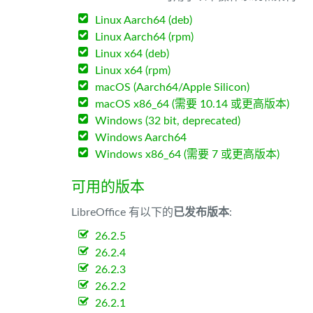
Linux Aarch64 (deb)
Linux Aarch64 (rpm)
Linux x64 (deb)
Linux x64 (rpm)
macOS (Aarch64/Apple Silicon)
macOS x86_64 (需要 10.14 或更高版本)
Windows (32 bit, deprecated)
Windows Aarch64
Windows x86_64 (需要 7 或更高版本)
可用的版本
LibreOffice 有以下的
已发布版本
:
26.2.5
26.2.4
26.2.3
26.2.2
26.2.1