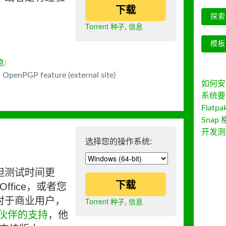
下载
探索 
Torrent 种子
,
信息
模板
息
)
 OpenPGP feature (external site)
如何安装 
系统要
Flatpa
Snap 
开发测
选择您的操作系统:
但测试时间更
下载
ffice，或者您
对于商业用户，
Torrent 种子
,
信息
伙伴的支持
，他