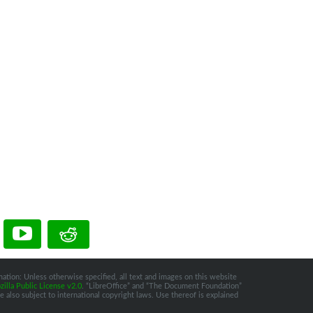
ation: Unless otherwise specified, all text and images on this website
illa Public License v2.0
. “LibreOffice” and “The Document Foundation”
 also subject to international copyright laws. Use thereof is explained