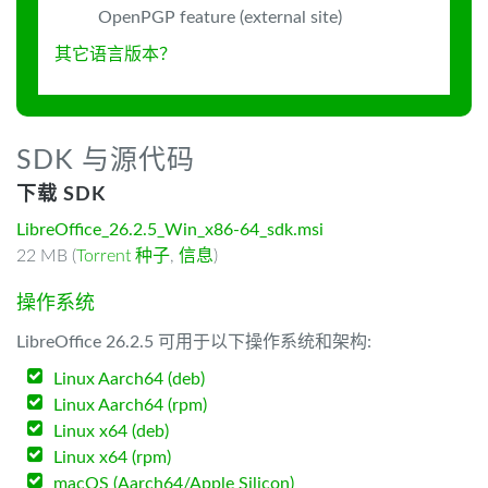
OpenPGP feature (external site)
其它语言版本？
SDK 与源代码
下载 SDK
LibreOffice_26.2.5_Win_x86-64_sdk.msi
22 MB (
Torrent 种子
,
信息
)
操作系统
LibreOffice 26.2.5 可用于以下操作系统和架构:
Linux Aarch64 (deb)
Linux Aarch64 (rpm)
Linux x64 (deb)
Linux x64 (rpm)
macOS (Aarch64/Apple Silicon)