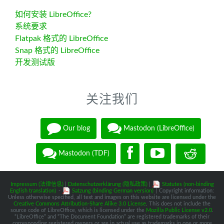
如何安装 LibreOffice?
系统要求
Flatpak 格式的 LibreOffice
Snap 格式的 LibreOffice
开发测试版
关注我们
Our blog
Mastodon (LibreOffice)
Mastodon (TDF)
Impressum (法律信息)
|
Datenschutzerklärung (隐私政策)
|
Statutes (non-binding
English translation)
-
Satzung (binding German version)
| Copyright information:
Unless otherwise specified, all text and images on this website are licensed under the
Creative Commons Attribution-Share Alike 3.0 License
. This does not include the
source code of LibreOffice, which is licensed under the
Mozilla Public License v2.0
.
“LibreOffice” and “The Document Foundation” are registered trademarks of their
corresponding registered owners or are in actual use as trademarks in one or more