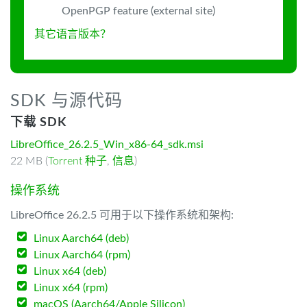
OpenPGP feature (external site)
其它语言版本？
SDK 与源代码
下载 SDK
LibreOffice_26.2.5_Win_x86-64_sdk.msi
22 MB (
Torrent 种子
,
信息
)
操作系统
LibreOffice 26.2.5 可用于以下操作系统和架构:
Linux Aarch64 (deb)
Linux Aarch64 (rpm)
Linux x64 (deb)
Linux x64 (rpm)
macOS (Aarch64/Apple Silicon)