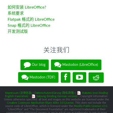
如何安装 LibreOffice?
系统要求
Flatpak 格式的 LibreOffice
Snap 格式的 LibreOffice
开发测试版
关注我们
Our blog
Mastodon (LibreOffice)
Mastodon (TDF)
Impressum (法律信息)
|
Datenschutzerklärung (隐私政策)
|
Statutes (non-binding
English translation)
-
Satzung (binding German version)
| Copyright information:
Unless otherwise specified, all text and images on this website are licensed under the
Creative Commons Attribution-Share Alike 3.0 License
. This does not include the
source code of LibreOffice, which is licensed under the
Mozilla Public License v2.0
.
“LibreOffice” and “The Document Foundation” are registered trademarks of their
corresponding registered owners or are in actual use as trademarks in one or more