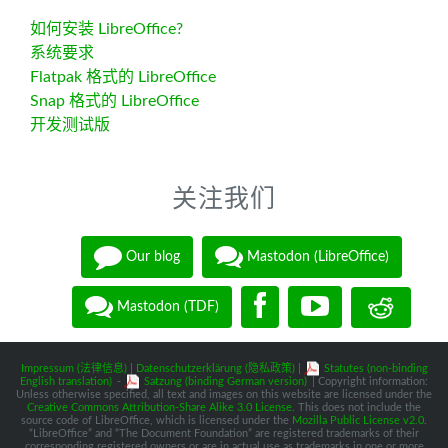
如何安装 LibreOffice?
系统要求
Flatpak 格式的 LibreOffice
Snap 格式的 LibreOffice
开发测试版
关注我们
Our blog
Mastodon (LibreOffice)
Mastodon (TDF)
Impressum (法律信息)
|
Datenschutzerklärung (隐私政策)
|
Statutes (non-binding
English translation)
-
Satzung (binding German version)
| Copyright information:
Unless otherwise specified, all text and images on this website are licensed under the
Creative Commons Attribution-Share Alike 3.0 License
. This does not include the
source code of LibreOffice, which is licensed under the
Mozilla Public License v2.0
.
“LibreOffice” and “The Document Foundation” are registered trademarks of their
corresponding registered owners or are in actual use as trademarks in one or more