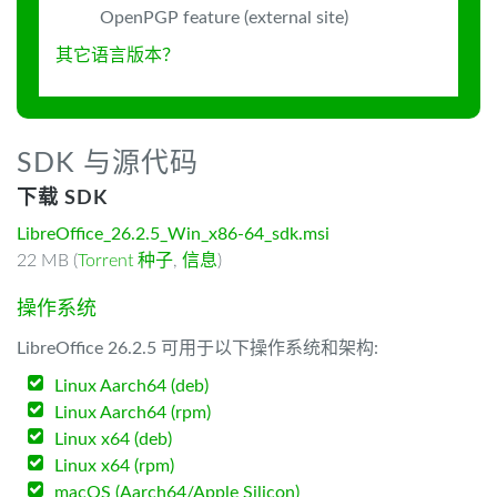
OpenPGP feature (external site)
其它语言版本？
SDK 与源代码
下载 SDK
LibreOffice_26.2.5_Win_x86-64_sdk.msi
22 MB (
Torrent 种子
,
信息
)
操作系统
LibreOffice 26.2.5 可用于以下操作系统和架构:
Linux Aarch64 (deb)
Linux Aarch64 (rpm)
Linux x64 (deb)
Linux x64 (rpm)
macOS (Aarch64/Apple Silicon)