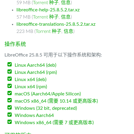
59 MB (
Torrent 种子
,
信息
)
libreoffice-help-25.8.5.2.tar.xz
57 MB (
Torrent 种子
,
信息
)
libreoffice-translations-25.8.5.2.tar.xz
223 MB (
Torrent 种子
,
信息
)
操作系统
LibreOffice 25.8.5 可用于以下操作系统和架构:
Linux Aarch64 (deb)
Linux Aarch64 (rpm)
Linux x64 (deb)
Linux x64 (rpm)
macOS (Aarch64/Apple Silicon)
macOS x86_64 (需要 10.14 或更高版本)
Windows (32 bit, deprecated)
Windows Aarch64
Windows x86_64 (需要 7 或更高版本)