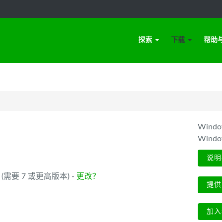
探索
下载
帮助
Win
Wind
说明
_64 (需要 7 或更高版本) -
更改？
提供
加入