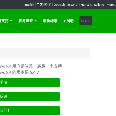
English
|
中文 (简体)
|
Deutsch
|
Español
|
Français
|
Italiano
|
More...
与支持
参与进来
最新动态
♥ 捐助
dows XP 用户请注意：最后一个支持
ows XP 的版本是
5.4.7
。
手册
反馈
我们！