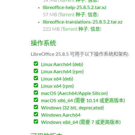
59 MB (
Torrent 种子
,
信息
)
libreoffice-help-25.8.5.2.tar.xz
57 MB (
Torrent 种子
,
信息
)
libreoffice-translations-25.8.5.2.tar.xz
223 MB (
Torrent 种子
,
信息
)
操作系统
LibreOffice 25.8.5 可用于以下操作系统和架构:
Linux Aarch64 (deb)
Linux Aarch64 (rpm)
Linux x64 (deb)
Linux x64 (rpm)
macOS (Aarch64/Apple Silicon)
macOS x86_64 (需要 10.14 或更高版本)
Windows (32 bit, deprecated)
Windows Aarch64
Windows x86_64 (需要 7 或更高版本)