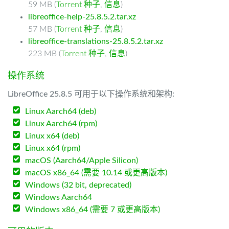
59 MB (
Torrent 种子
,
信息
)
libreoffice-help-25.8.5.2.tar.xz
57 MB (
Torrent 种子
,
信息
)
libreoffice-translations-25.8.5.2.tar.xz
223 MB (
Torrent 种子
,
信息
)
操作系统
LibreOffice 25.8.5 可用于以下操作系统和架构:
Linux Aarch64 (deb)
Linux Aarch64 (rpm)
Linux x64 (deb)
Linux x64 (rpm)
macOS (Aarch64/Apple Silicon)
macOS x86_64 (需要 10.14 或更高版本)
Windows (32 bit, deprecated)
Windows Aarch64
Windows x86_64 (需要 7 或更高版本)