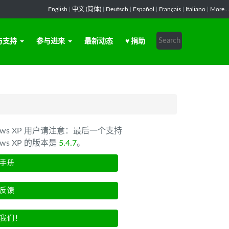
English
|
中文 (简体)
|
Deutsch
|
Español
|
Français
|
Italiano
|
More...
与支持
参与进来
最新动态
♥ 捐助
dows XP 用户请注意：最后一个支持
ows XP 的版本是
5.4.7
。
手册
反馈
我们！