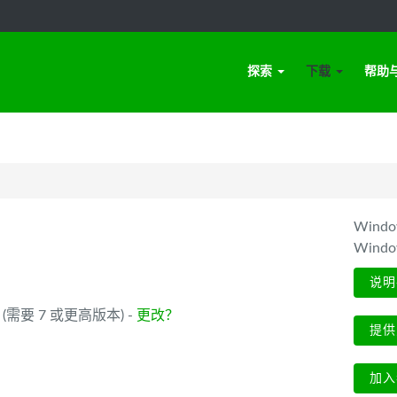
探索
下载
帮助
Win
Wind
说明
_64 (需要 7 或更高版本) -
更改？
提供
加入