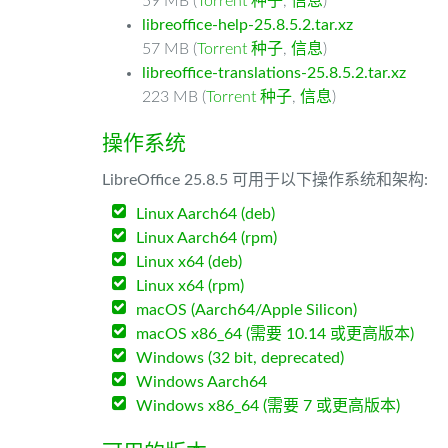
59 MB (
Torrent 种子
,
信息
)
libreoffice-help-25.8.5.2.tar.xz
57 MB (
Torrent 种子
,
信息
)
libreoffice-translations-25.8.5.2.tar.xz
223 MB (
Torrent 种子
,
信息
)
操作系统
LibreOffice 25.8.5 可用于以下操作系统和架构:
Linux Aarch64 (deb)
Linux Aarch64 (rpm)
Linux x64 (deb)
Linux x64 (rpm)
macOS (Aarch64/Apple Silicon)
macOS x86_64 (需要 10.14 或更高版本)
Windows (32 bit, deprecated)
Windows Aarch64
Windows x86_64 (需要 7 或更高版本)