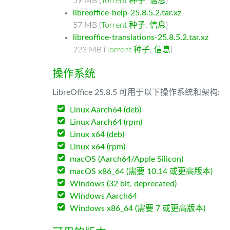
59 MB (
Torrent 种子
,
信息
)
libreoffice-help-25.8.5.2.tar.xz
57 MB (
Torrent 种子
,
信息
)
libreoffice-translations-25.8.5.2.tar.xz
223 MB (
Torrent 种子
,
信息
)
操作系统
LibreOffice 25.8.5 可用于以下操作系统和架构:
Linux Aarch64 (deb)
Linux Aarch64 (rpm)
Linux x64 (deb)
Linux x64 (rpm)
macOS (Aarch64/Apple Silicon)
macOS x86_64 (需要 10.14 或更高版本)
Windows (32 bit, deprecated)
Windows Aarch64
Windows x86_64 (需要 7 或更高版本)