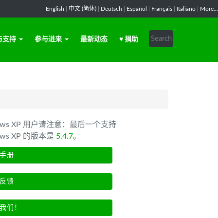
English
|
中文 (简体)
|
Deutsch
|
Español
|
Français
|
Italiano
|
More...
与支持
参与进来
最新动态
♥ 捐助
dows XP 用户请注意：最后一个支持
ows XP 的版本是
5.4.7
。
手册
反馈
我们！