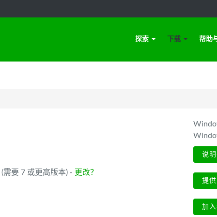
探索
下载
帮助
Win
Wind
说明
_64 (需要 7 或更高版本) -
更改？
提供
加入