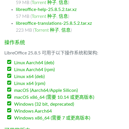
59 MB (
Torrent 种子
,
信息
)
libreoffice-help-25.8.5.2.tar.xz
57 MB (
Torrent 种子
,
信息
)
libreoffice-translations-25.8.5.2.tar.xz
223 MB (
Torrent 种子
,
信息
)
操作系统
LibreOffice 25.8.5 可用于以下操作系统和架构:
Linux Aarch64 (deb)
Linux Aarch64 (rpm)
Linux x64 (deb)
Linux x64 (rpm)
macOS (Aarch64/Apple Silicon)
macOS x86_64 (需要 10.14 或更高版本)
Windows (32 bit, deprecated)
Windows Aarch64
Windows x86_64 (需要 7 或更高版本)