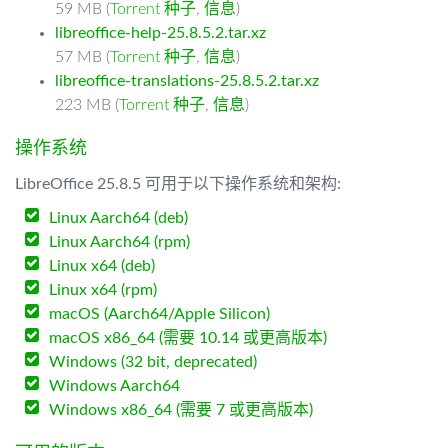
59 MB (
Torrent 种子
,
信息
)
libreoffice-help-25.8.5.2.tar.xz
57 MB (
Torrent 种子
,
信息
)
libreoffice-translations-25.8.5.2.tar.xz
223 MB (
Torrent 种子
,
信息
)
操作系统
LibreOffice 25.8.5 可用于以下操作系统和架构:
Linux Aarch64 (deb)
Linux Aarch64 (rpm)
Linux x64 (deb)
Linux x64 (rpm)
macOS (Aarch64/Apple Silicon)
macOS x86_64 (需要 10.14 或更高版本)
Windows (32 bit, deprecated)
Windows Aarch64
Windows x86_64 (需要 7 或更高版本)