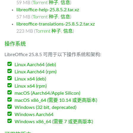
59 MB (
Torrent 种子
,
信息
)
libreoffice-help-25.8.5.2.tar.xz
57 MB (
Torrent 种子
,
信息
)
libreoffice-translations-25.8.5.2.tar.xz
223 MB (
Torrent 种子
,
信息
)
操作系统
LibreOffice 25.8.5 可用于以下操作系统和架构:
Linux Aarch64 (deb)
Linux Aarch64 (rpm)
Linux x64 (deb)
Linux x64 (rpm)
macOS (Aarch64/Apple Silicon)
macOS x86_64 (需要 10.14 或更高版本)
Windows (32 bit, deprecated)
Windows Aarch64
Windows x86_64 (需要 7 或更高版本)