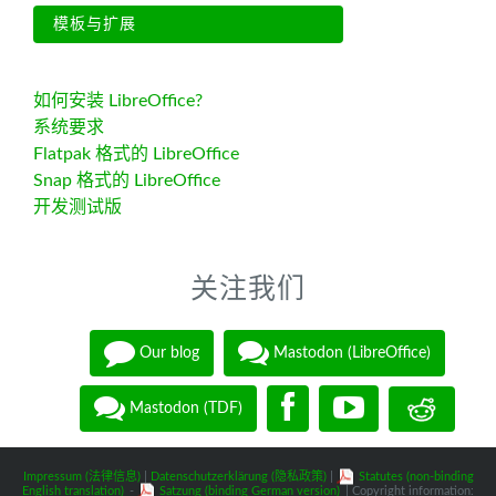
模板与扩展
如何安装 LibreOffice?
系统要求
Flatpak 格式的 LibreOffice
Snap 格式的 LibreOffice
开发测试版
关注我们
Our blog
Mastodon (LibreOffice)
Mastodon (TDF)
Impressum (法律信息)
|
Datenschutzerklärung (隐私政策)
|
Statutes (non-binding
English translation)
-
Satzung (binding German version)
| Copyright information: