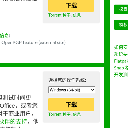
下载
探索 
Torrent 种子
,
信息
模板
信息
)
 OpenPGP feature (external site)
如何安装 
系统要
Flatpa
Snap 
开发测
选择您的操作系统:
但测试时间更
下载
ffice，或者您
对于商业用户，
Torrent 种子
,
信息
伙伴的支持
，他