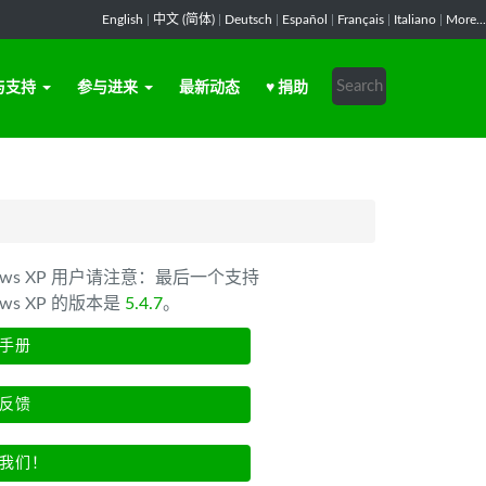
English
|
中文 (简体)
|
Deutsch
|
Español
|
Français
|
Italiano
|
More...
与支持
参与进来
最新动态
♥ 捐助
dows XP 用户请注意：最后一个支持
ows XP 的版本是
5.4.7
。
手册
反馈
我们！