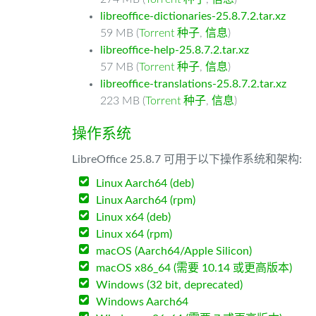
libreoffice-dictionaries-25.8.7.2.tar.xz
59 MB (
Torrent 种子
,
信息
)
libreoffice-help-25.8.7.2.tar.xz
57 MB (
Torrent 种子
,
信息
)
libreoffice-translations-25.8.7.2.tar.xz
223 MB (
Torrent 种子
,
信息
)
操作系统
LibreOffice 25.8.7 可用于以下操作系统和架构:
Linux Aarch64 (deb)
Linux Aarch64 (rpm)
Linux x64 (deb)
Linux x64 (rpm)
macOS (Aarch64/Apple Silicon)
macOS x86_64 (需要 10.14 或更高版本)
Windows (32 bit, deprecated)
Windows Aarch64