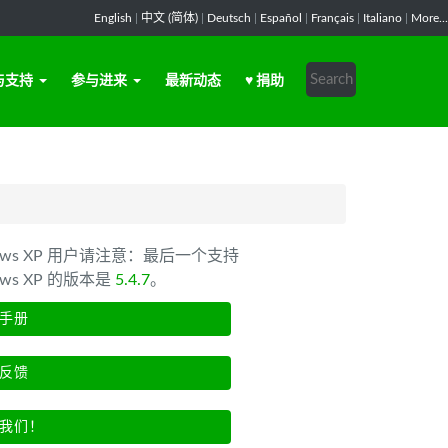
English
|
中文 (简体)
|
Deutsch
|
Español
|
Français
|
Italiano
|
More...
与支持
参与进来
最新动态
♥ 捐助
dows XP 用户请注意：最后一个支持
ows XP 的版本是
5.4.7
。
手册
反馈
我们！