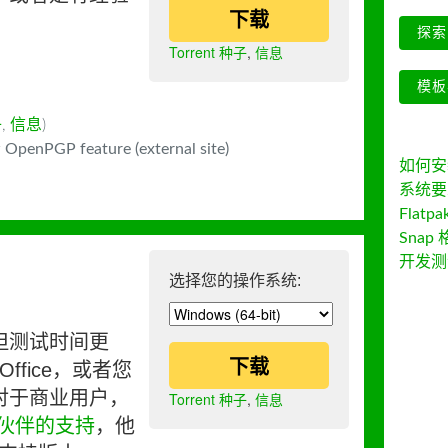
下载
探索 
Torrent 种子
,
信息
模板
子
,
信息
)
 OpenPGP feature (external site)
如何安装 
系统要
Flatpa
Snap 
开发测
选择您的操作系统:
但测试时间更
下载
ffice，或者您
对于商业用户，
Torrent 种子
,
信息
伙伴的支持
，他