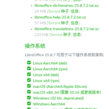
libreoffice-dictionaries-25.8.7.2.tar.xz
59 MB (
Torrent 种子
,
信息
)
libreoffice-help-25.8.7.2.tar.xz
57 MB (
Torrent 种子
,
信息
)
libreoffice-translations-25.8.7.2.tar.xz
223 MB (
Torrent 种子
,
信息
)
操作系统
LibreOffice 25.8.7 可用于以下操作系统和架构:
Linux Aarch64 (deb)
Linux Aarch64 (rpm)
Linux x64 (deb)
Linux x64 (rpm)
macOS (Aarch64/Apple Silicon)
macOS x86_64 (需要 10.14 或更高版本)
Windows (32 bit, deprecated)
Windows Aarch64