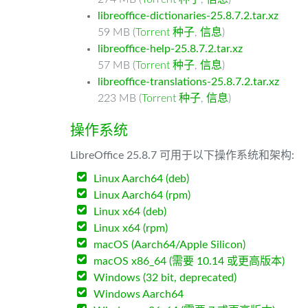
libreoffice-dictionaries-25.8.7.2.tar.xz
59 MB (
Torrent 种子
,
信息
)
libreoffice-help-25.8.7.2.tar.xz
57 MB (
Torrent 种子
,
信息
)
libreoffice-translations-25.8.7.2.tar.xz
223 MB (
Torrent 种子
,
信息
)
操作系统
LibreOffice 25.8.7 可用于以下操作系统和架构:
Linux Aarch64 (deb)
Linux Aarch64 (rpm)
Linux x64 (deb)
Linux x64 (rpm)
macOS (Aarch64/Apple Silicon)
macOS x86_64 (需要 10.14 或更高版本)
Windows (32 bit, deprecated)
Windows Aarch64