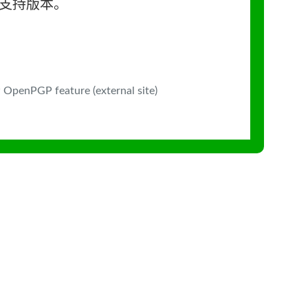
长期支持版本。
 OpenPGP feature (external site)