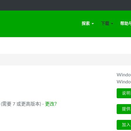
探索
下载
帮助
Win
Wind
说明
_64 (需要 7 或更高版本) -
更改？
提供
加入