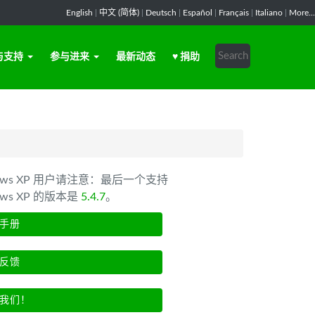
English
|
中文 (简体)
|
Deutsch
|
Español
|
Français
|
Italiano
|
More...
与支持
参与进来
最新动态
♥ 捐助
dows XP 用户请注意：最后一个支持
ows XP 的版本是
5.4.7
。
手册
反馈
我们！