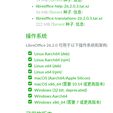
59 MB (
Torrent 种子
,
信息
)
libreoffice-help-26.2.0.3.tar.xz
56 MB (
Torrent 种子
,
信息
)
libreoffice-translations-26.2.0.3.tar.xz
222 MB (
Torrent 种子
,
信息
)
操作系统
LibreOffice 26.2.0 可用于以下操作系统和架构:
Linux Aarch64 (deb)
Linux Aarch64 (rpm)
Linux x64 (deb)
Linux x64 (rpm)
macOS (Aarch64/Apple Silicon)
macOS x86_64 (需要 10.14 或更高版本)
Windows (32 bit, deprecated)
Windows Aarch64
Windows x86_64 (需要 7 或更高版本)