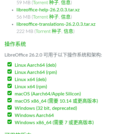
59 MB (
Torrent 种子
,
信息
)
libreoffice-help-26.2.0.3.tar.xz
56 MB (
Torrent 种子
,
信息
)
libreoffice-translations-26.2.0.3.tar.xz
222 MB (
Torrent 种子
,
信息
)
操作系统
LibreOffice 26.2.0 可用于以下操作系统和架构:
Linux Aarch64 (deb)
Linux Aarch64 (rpm)
Linux x64 (deb)
Linux x64 (rpm)
macOS (Aarch64/Apple Silicon)
macOS x86_64 (需要 10.14 或更高版本)
Windows (32 bit, deprecated)
Windows Aarch64
Windows x86_64 (需要 7 或更高版本)