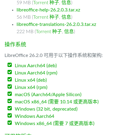
59 MB (
Torrent 种子
,
信息
)
libreoffice-help-26.2.0.3.tar.xz
56 MB (
Torrent 种子
,
信息
)
libreoffice-translations-26.2.0.3.tar.xz
222 MB (
Torrent 种子
,
信息
)
操作系统
LibreOffice 26.2.0 可用于以下操作系统和架构:
Linux Aarch64 (deb)
Linux Aarch64 (rpm)
Linux x64 (deb)
Linux x64 (rpm)
macOS (Aarch64/Apple Silicon)
macOS x86_64 (需要 10.14 或更高版本)
Windows (32 bit, deprecated)
Windows Aarch64
Windows x86_64 (需要 7 或更高版本)