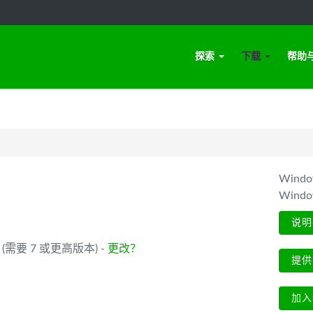
探索
下载
帮助
Win
Wind
说明
_64 (需要 7 或更高版本) -
更改？
提供
加入