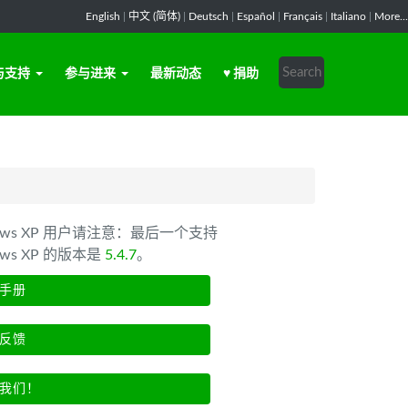
English
|
中文 (简体)
|
Deutsch
|
Español
|
Français
|
Italiano
|
More...
与支持
参与进来
最新动态
♥ 捐助
dows XP 用户请注意：最后一个支持
ows XP 的版本是
5.4.7
。
手册
反馈
我们！