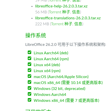
59 MB (
Torrent 种子
,
信息
)
libreoffice-help-26.2.0.3.tar.xz
56 MB (
Torrent 种子
,
信息
)
libreoffice-translations-26.2.0.3.tar.xz
222 MB (
Torrent 种子
,
信息
)
操作系统
LibreOffice 26.2.0 可用于以下操作系统和架构:
Linux Aarch64 (deb)
Linux Aarch64 (rpm)
Linux x64 (deb)
Linux x64 (rpm)
macOS (Aarch64/Apple Silicon)
macOS x86_64 (需要 10.14 或更高版本)
Windows (32 bit, deprecated)
Windows Aarch64
Windows x86_64 (需要 7 或更高版本)